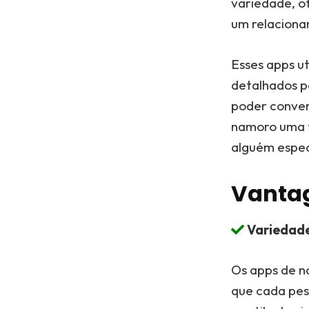
variedade, o
um relaciona
Esses apps ut
detalhados p
poder conver
namoro uma f
alguém espec
Vantag
Variedade 
Os apps de n
que cada pes