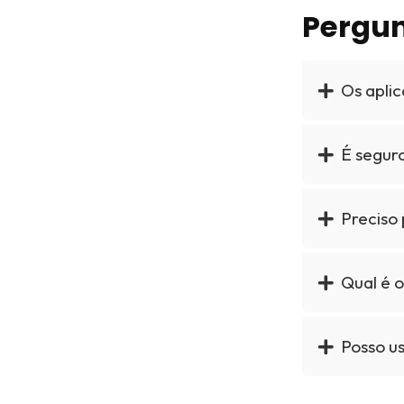
Pergun
Os apli
É seguro
Preciso
Qual é 
Posso u