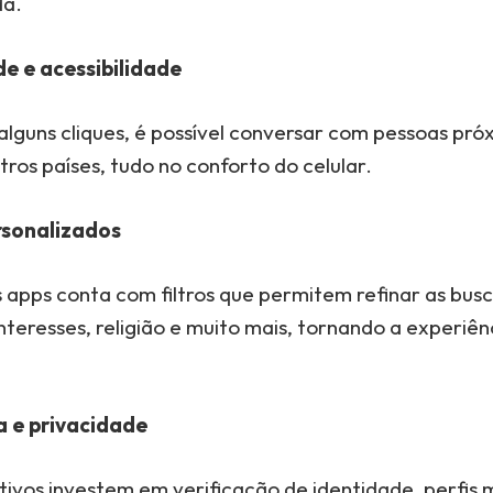
da.
e e acessibilidade
lguns cliques, é possível conversar com pessoas pró
os países, tudo no conforto do celular.
rsonalizados
 apps conta com filtros que permitem refinar as busc
interesses, religião e muito mais, tornando a experiên
 e privacidade
ativos investem em verificação de identidade, perfis