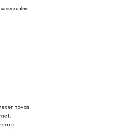
 namoro online
hecer novas
rnet.
mero e