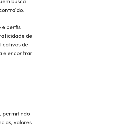
 quem busca
contraído.
 e perfis
raticidade de
licativos de
a e encontrar
, permitindo
cias, valores