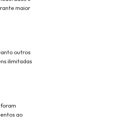
arante maior
uanto outros
s ilimitadas
á foram
mentos ao