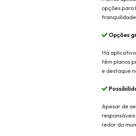
opções para 
tranquilidade
Opções gr
Há aplicativ
têm planos p
e destaque no
Possibilid
Apesar de ser
responsáveis
redor do mu