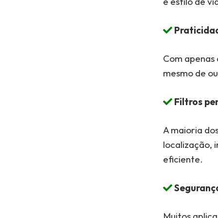
e estilo de vi
Praticidad
Com apenas a
mesmo de outr
Filtros pe
A maioria dos
localização, 
eficiente.
Segurança
Muitos aplic