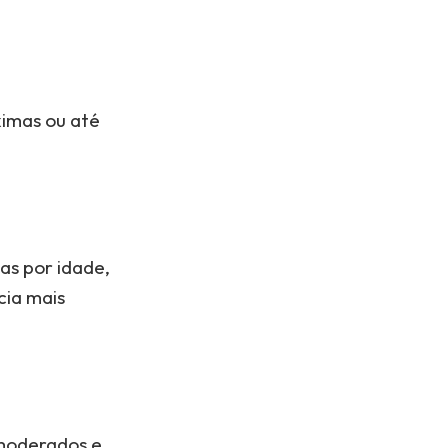
ximas ou até
as por idade,
cia mais
 moderados e