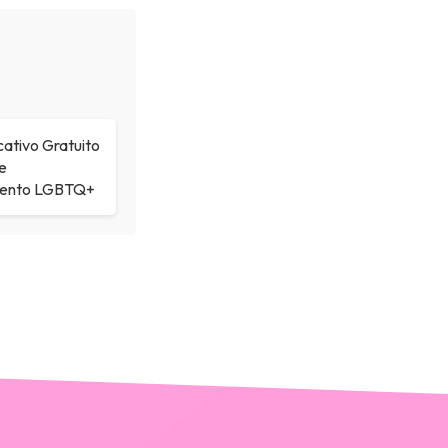
cativo Gratuito
e
mento LGBTQ+